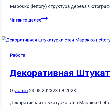
Марокко (lettory) структура дерева Фотогра
Марокко
Читайте далее
(lettory)
структура
дерева
Работа
Декоративная Штукату
От
admin
23.08.2023
23.08.2023
Декоративная штукатурка стен Марокко (lett