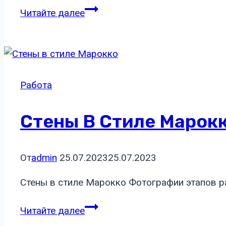
Декоративная
Читайте далее
штукатурка
стен
Марокко
(lettory)
Работа
Стены В Стиле Марок
От
admin
25.07.2023
25.07.2023
Стены в стиле Марокко Фотографии этапов р
Стены
Читайте далее
в