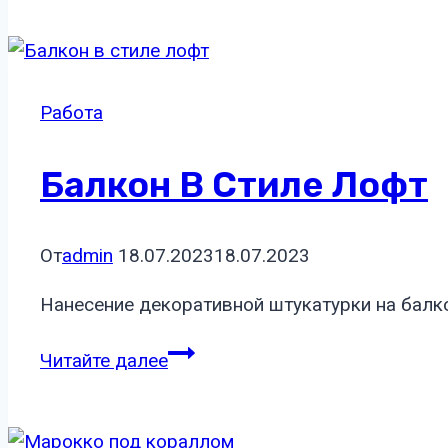
стиле
Марокко
Работа
Балкон В Стиле Лофт
От
admin
18.07.2023
18.07.2023
Нанесение декоративной штукатурки на балк
Балкон
Читайте далее
в
стиле
лофт