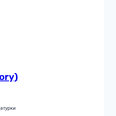
ory)
катурки