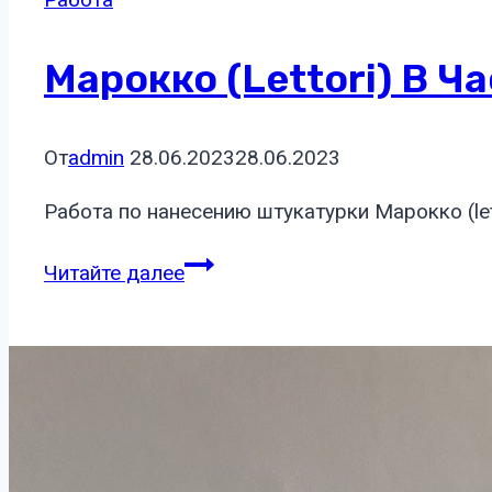
Марокко (lettori) В Ч
От
admin
28.06.2023
28.06.2023
Работа по нанесению штукатурки Марокко (le
Марокко
Читайте далее
(lettori)
в
частном
доме