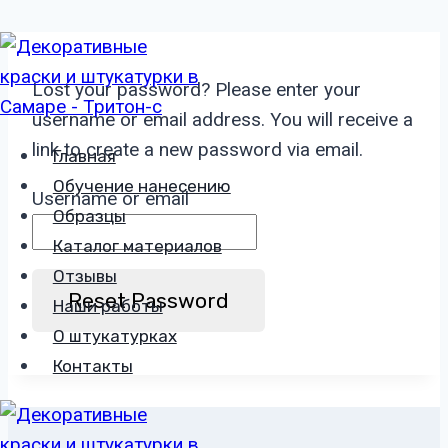
Перейти
к
Lost your password? Please enter your
содержимому
username or email address. You will receive a
link to create a new password via email.
Главная
Обучение нанесению
Username or email
Образцы
Каталог материалов
Отзывы
Reset Password
Наши работы
О штукатурках
Контакты